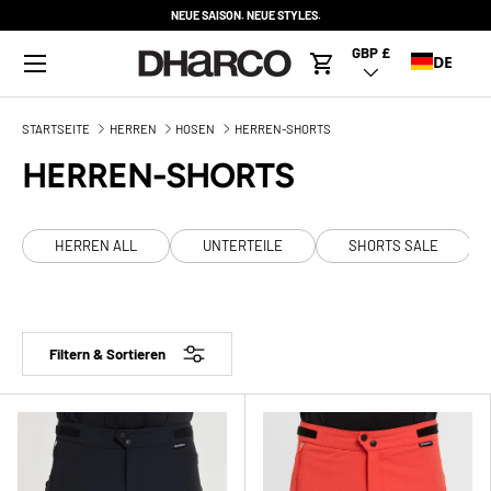
NEUE SAISON. NEUE STYLES.
DIREKT ZUM INHALT
Menü
GBP £
Land/Region
DE
Warenkorb
STARTSEITE
HERREN
HOSEN
HERREN-SHORTS
HERREN-SHORTS
HERREN ALL
UNTERTEILE
SHORTS SALE
Filtern & Sortieren