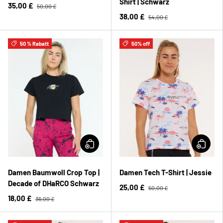
Shirt | Schwarz
35,00 £
50,00 £
38,00 £
54,00 £
50 % Rabatt
50% off
Damen Baumwoll Crop Top |
Damen Tech T-Shirt | Jessie
Decade of DHaRCO Schwarz
25,00 £
50,00 £
18,00 £
36,00 £