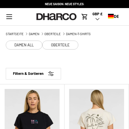
NEUE SAISON. NEUE STYLES.
DIREKT ZUM INHALT
Menü
GBP £
Land/Region
DE
Warenkorb
STARTSEITE
DAMEN
OBERTEILE
DAMEN-T-SHIRTS
DAMEN ALL
OBERTEILE
Filtern & Sortieren