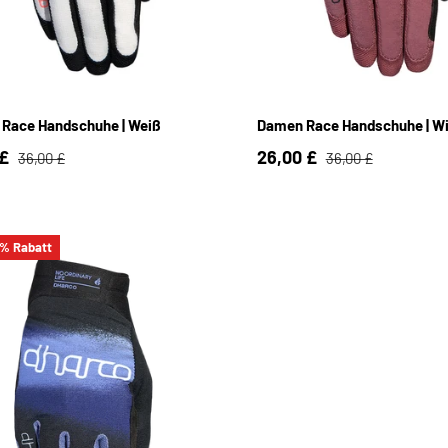
S
M
L
S
M
L
Race Handschuhe | Weiß
Damen Race Handschuhe | Wi
 £
26,00 £
36,00 £
36,00 £
 % Rabatt