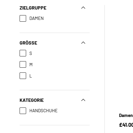
ZIELGRUPPE
DAMEN
GRÖSSE
S
M
L
KATEGORIE
HANDSCHUHE
Damen 
£41.0