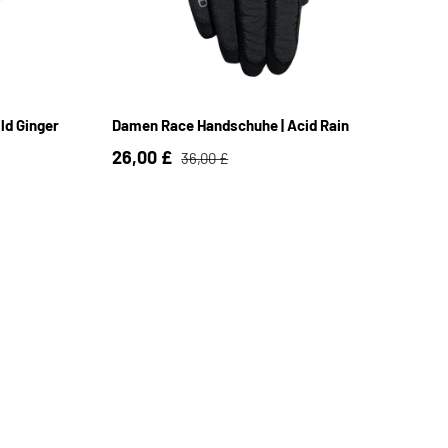
S
M
L
ld Ginger
Damen Race Handschuhe | Acid Rain
26,00 £
36,00 £