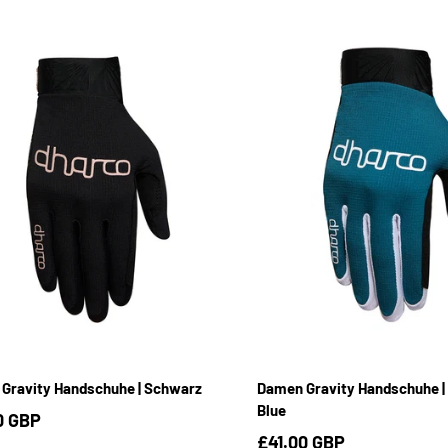
S
M
L
S
M
L
Gravity Handschuhe | Schwarz
Damen Gravity Handschuhe |
Blue
0 GBP
£41.00 GBP