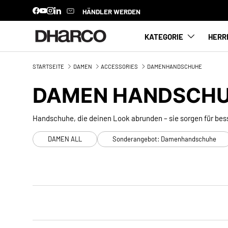
HÄNDLER WERDEN
Facebook
YouTube
Instagram
LinkedIn
DIREKT ZUM INHALT
KATEGORIE
HERR
STARTSEITE
DAMEN
ACCESSORIES
DAMENHANDSCHUHE
DAMEN HANDSCH
Handschuhe, die deinen Look abrunden – sie sorgen für bes
DAMEN ALL
Sonderangebot: Damenhandschuhe