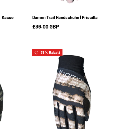
S
M
L
r Kasse
Damen Trail Handschuhe | Priscilla
£36.00 GBP
31 % Rabatt