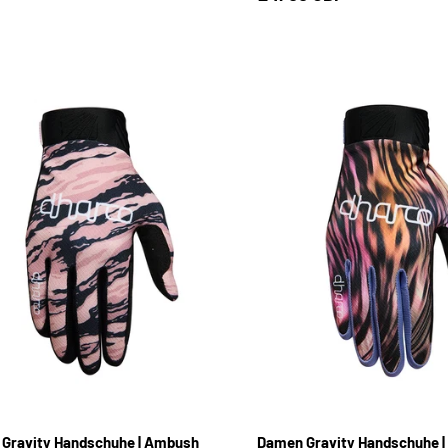
S
M
L
S
M
L
Gravity Handschuhe | Ambush
Damen Gravity Handschuhe | 