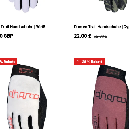
S
M
L
S
M
L
Trail Handschuhe | Weiß
Damen Trail Handschuhe | C
0 GBP
22,00 £
32,00 £
 % Rabatt
28 % Rabatt