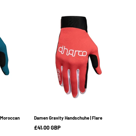
S
M
L
 Moroccan
Damen Gravity Handschuhe | Flare
£41.00 GBP