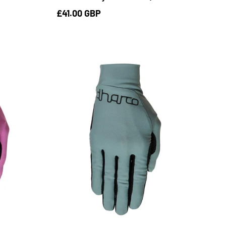
£41.00 GBP
S
M
L