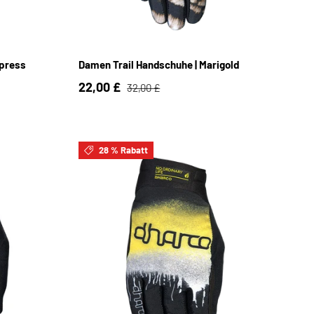
S
M
L
ypress
Damen Trail Handschuhe | Marigold
22,00 £
32,00 £
28 % Rabatt