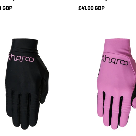
0 GBP
£41.00 GBP
S
M
L
S
M
L