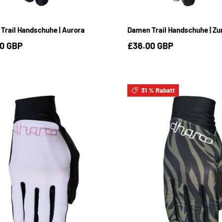
S
M
L
S
M
L
Trail Handschuhe | Aurora
Damen Trail Handschuhe | Zu
0 GBP
£36.00 GBP
31 % Rabatt