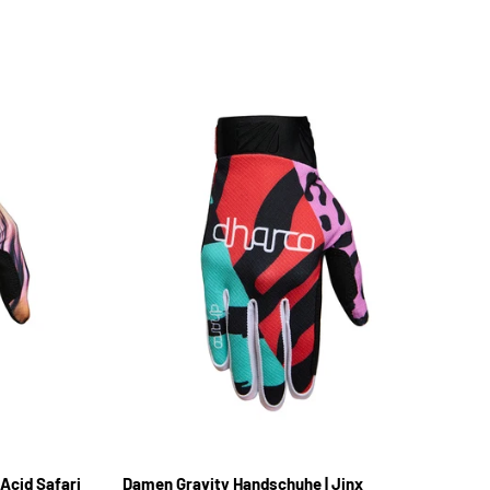
S
M
L
Acid Safari
Damen Gravity Handschuhe | Jinx