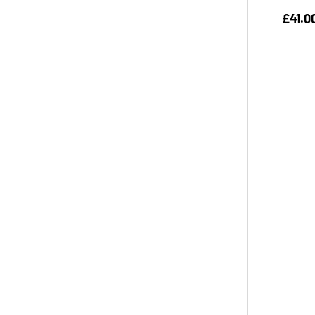
£41.0