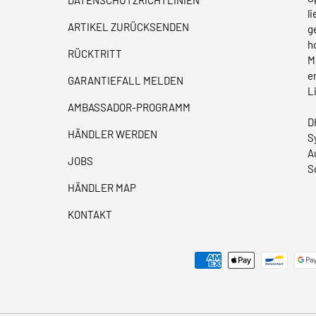
l
ARTIKEL ZURÜCKSENDEN
g
h
RÜCKTRITT
M
e
GARANTIEFALL MELDEN
L
AMBASSADOR-PROGRAMM
D
HÄNDLER WERDEN
S
A
JOBS
S
HÄNDLER MAP
KONTAKT
Akzeptierte Zahlungsmethoden