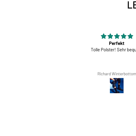
L
er Rückenschutz, den man kaum
Perfekt
spürt.
Tolle Polster! Sehr be
erfekt für die Trails und sogar für
eine Schottertour.
Søren Hviid Hansen
Richard Winterbotto