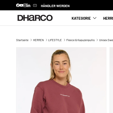
HÄNDLER WERDEN
Facebook
YouTube
Instagram
LinkedIn
DIREKT ZUM INHALT
KATEGORIE
HERR
Startseite
HERREN
LIFESTYLE
Fleece & Kapuzenpullis
Unisex Swea