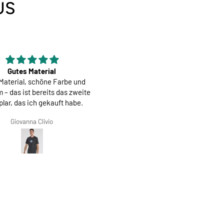
US
Gutes Material
Herren Race Trikot | Cookies and
Material, schöne Farbe und
Cream
 – das ist bereits das zweite
lar, das ich gekauft habe.
Giovanna Clivio
Salvis Ivanovs