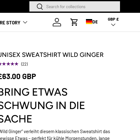
Suchen
Suchen
NEUE SAISON. NE
GBP £
Land/Region
Anmelden
DE
RE STORY
Warenkorb
UNISEX SWEATSHIRT WILD GINGER
★★★★★
(22)
£63.00 GBP
BRING ETWAS
SCHWUNG IN DIE
SACHE
Wild Ginger“ verleiht diesem klassischen Sweatshirt das
ewisse Etwas – perfekt für kühle Morgenstunden, lange