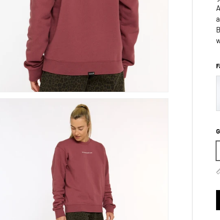
A
a
B
w
F
G