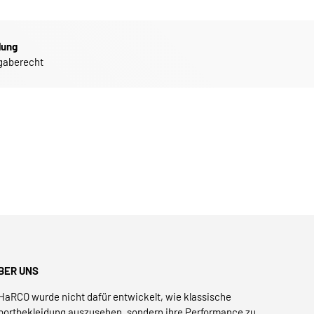
dung
gaberecht
BER UNS
HaRCO wurde nicht dafür entwickelt, wie klassische
portbekleidung auszusehen, sondern ihre Performance zu