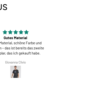
US
Gutes Material
Herren Race Trikot | Cookies and
Material, schöne Farbe und
Cream
 – das ist bereits das zweite
lar, das ich gekauft habe.
Giovanna Clivio
Salvis Ivanovs