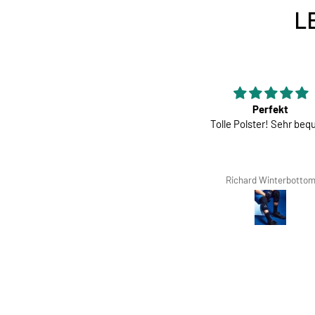
L
er Rückenschutz, den man kaum
Perfekt
spürt.
Tolle Polster! Sehr be
erfekt für die Trails und sogar für
eine Schottertour.
Søren Hviid Hansen
Richard Winterbotto