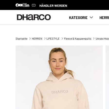
HÄNDLER WERDEN
Facebook
YouTube
Instagram
LinkedIn
DIREKT ZUM INHALT
KATEGORIE
HERR
Startseite
HERREN
LIFESTYLE
Fleece & Kapuzenpullis
Unisex Hoo