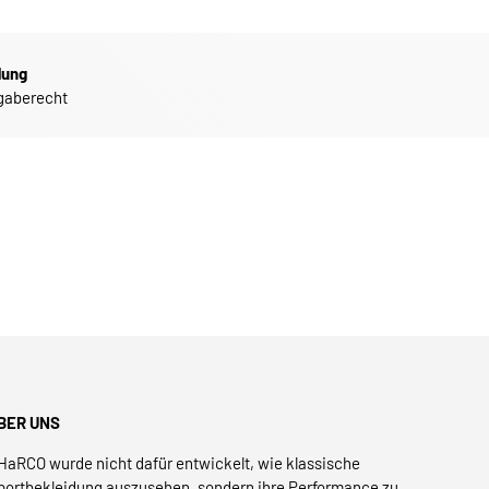
dung
gaberecht
BER UNS
HaRCO wurde nicht dafür entwickelt, wie klassische
portbekleidung auszusehen, sondern ihre Performance zu