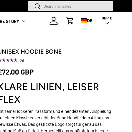
Suchen
Suchen
NEUE SAISON. NE
GBP £
Land/Region
Anmelden
DE
RE STORY
Warenkorb
UNISEX HOODIE BONE
★★★★★
(41)
£72.00 GBP
KLARE LINIEN, LEISER
FLEX
it seiner lockeren Passform und einer dezenten Anspielung
uf einen Klassiker verleiht der Bone Hoodie dem Alltag das
ewisse Etwas. Das gestickte Logo sorgt für genau das
ichtige Maß an Detail. Hergestellt aus gebürstetem Fleece