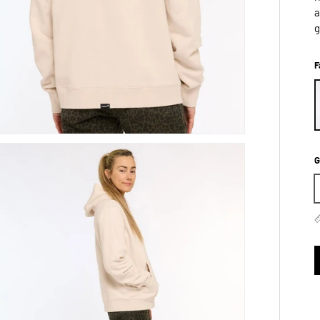
a
g
F
G