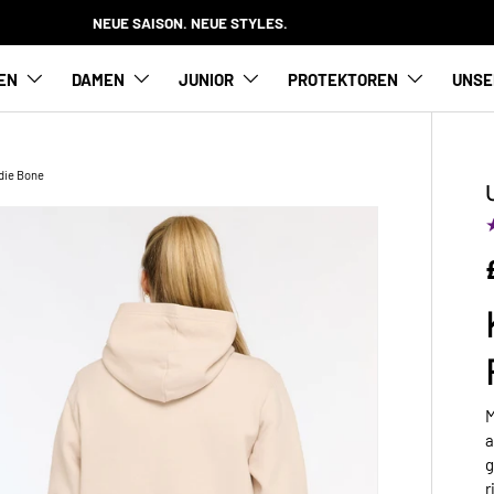
NEUE SAISON. NEUE STYLES.
EN
DAMEN
JUNIOR
PROTEKTOREN
UNSE
die Bone
M
a
g
r