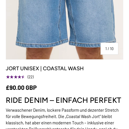
von
1
/
10
JORT UNISEX | COASTAL WASH
★★★★★
(22)
£90.00 GBP
RIDE DENIM – EINFACH PERFEKT
Verwaschener Denim, lockere Passform und dezenter Stretch
für volle Bewegungsfreiheit. Die „Coastal Wash Jort“ bleibt
klassisch, hat aber einen modernen Touch – inklusive einer
versteckten Reißverschlusstasche für dein Handy, egal ob du