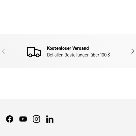
Kostenloser Versand
ZURÜCK
WEI
Bei allen Bestellungen über 100 $
Facebook
YouTube
Instagram
LinkedIn