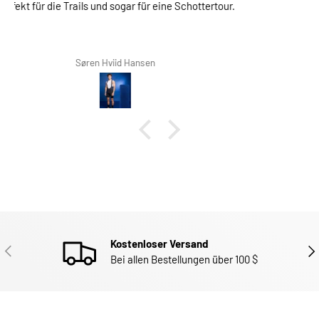
Tolle Polster! Sehr bequem
Richard Winterbottom
Kostenloser Versand
ZURÜCK
WEI
Bei allen Bestellungen über 100 $