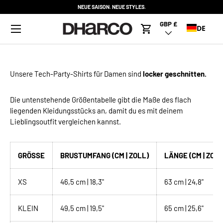
NEUE SAISON. NEUE STYLES.
DIREKT ZUM INHALT
Menü
GBP £
Land/Region
DE
Warenkorb
Unsere
Tech-Party-Shirts
für Damen sind
locker geschnitten.
Die untenstehende Größentabelle gibt die Maße des flach
liegenden Kleidungsstücks an, damit du es mit deinem
Lieblingsoutfit vergleichen kannst.
GRÖSSE
BRUSTUMFANG (CM | ZOLL)
LÄNGE (CM | ZOLL
XS
46,5 cm | 18,3"
63 cm | 24,8"
KLEIN
49,5 cm | 19,5"
65 cm | 25,6"