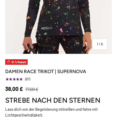
von
1
/
6
51 % Rabatt
DAMEN RACE TRIKOT | SUPERNOVA
★★★★★
(87)
38,00 £
77,00 £
STREBE NACH DEN STERNEN
Lass dich von der Begeisterung mitreißen und fahre mit
Lichtgeschwindigkeit.