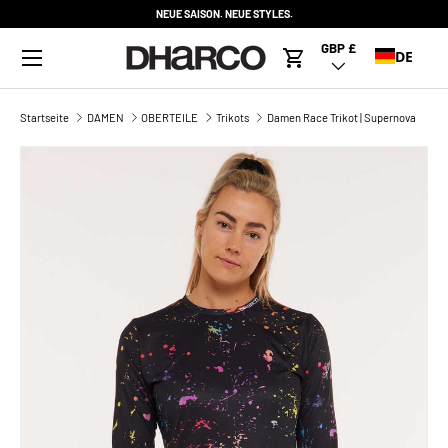
NEUE SAISON. NEUE STYLES.
DIREKT ZUM INHALT
Menü
GBP £
Land/Region
DE
Warenkorb
Startseite
DAMEN
OBERTEILE
Trikots
Damen Race Trikot | Supernova