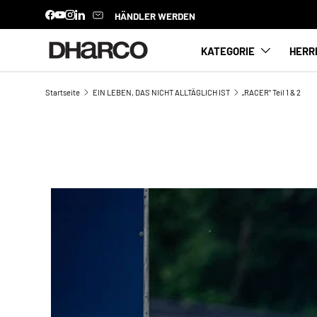
HÄNDLER WERDEN
Facebook
YouTube
Instagram
LinkedIn
DIREKT ZUM INHALT
KATEGORIE
HERR
Startseite
EIN LEBEN, DAS NICHT ALLTÄGLICH IST
„RACER“ Teil 1 & 2