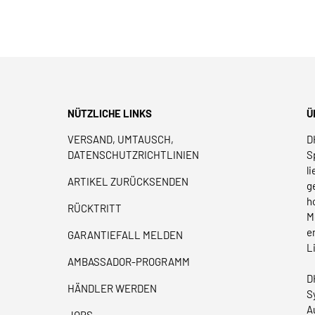
NÜTZLICHE LINKS
Ü
VERSAND, UMTAUSCH,
D
DATENSCHUTZRICHTLINIEN
S
l
ARTIKEL ZURÜCKSENDEN
g
h
RÜCKTRITT
M
e
GARANTIEFALL MELDEN
L
AMBASSADOR-PROGRAMM
D
HÄNDLER WERDEN
S
A
JOBS