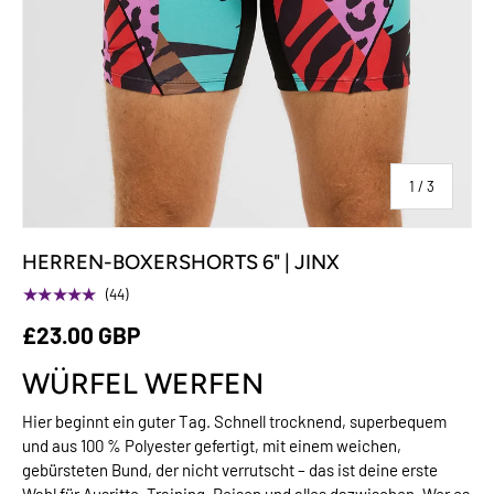
von
1
/
3
HERREN-BOXERSHORTS 6" | JINX
★★★★★
(44)
£23.00 GBP
WÜRFEL WERFEN
Hier beginnt ein guter Tag. Schnell trocknend, superbequem
und aus 100 % Polyester gefertigt, mit einem weichen,
gebürsteten Bund, der nicht verrutscht – das ist deine erste
Wahl für Ausritte, Training, Reisen und alles dazwischen. Wer es