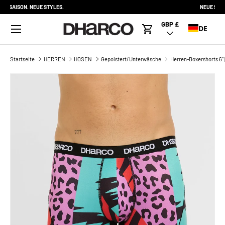
NEUE SAISON. NEUE STYLES.
DIREKT ZUM INHALT
Menü
GBP £
Land/Region
DE
Warenkorb
Startseite
HERREN
HOSEN
Gepolstert/Unterwäsche
Herren-Boxershorts 6" |