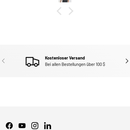
Kostenloser Versand
ZURÜCK
WEI
Bei allen Bestellungen über 100 $
Facebook
YouTube
Instagram
LinkedIn