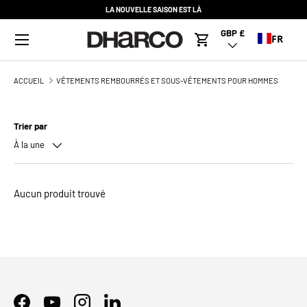
LA NOUVELLE SAISON EST LÀ
ALLER AU CONTENU
Menu
GBP £
Pays/Région
FR
Panier
ACCUEIL
VÊTEMENTS REMBOURRÉS ET SOUS-VÊTEMENTS POUR HOMMES
Trier par
À la une
Aucun produit trouvé