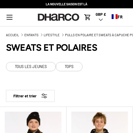
LA NOUVELLE SAISON EST LÀ
ALLER AU CONTENU
Menu
GBP £
Pays/Région
FR
Panier
ACCUEIL
ENFANTS
LIFESTYLE
PULLS EN POLAIRE ET SWEATS À CAPUCHE 
SWEATS ET POLAIRES
TOUS LES JEUNES
TOPS
Filtrer et trier