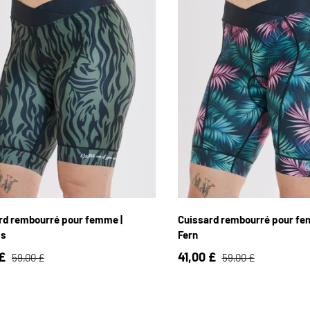
XS
S
M
L
XL
XS
S
M
L
X
rd rembourré pour femme |
Cuissard rembourré pour fe
ss
Fern
 £
41,00 £
59,00 £
59,00 £