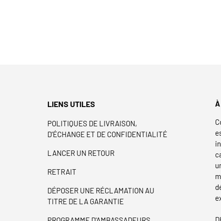
LIENS UTILES
À
C
POLITIQUES DE LIVRAISON,
e
D'ÉCHANGE ET DE CONFIDENTIALITÉ
i
LANCER UN RETOUR
c
u
RETRAIT
m
d
DÉPOSER UNE RÉCLAMATION AU
e
TITRE DE LA GARANTIE
D
PROGRAMME D'AMBASSADEURS