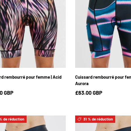
XS
S
M
L
XL
XS
S
M
L
X
rd rembourré pour femme | Acid
Cuissard rembourré pour fe
Aurora
0 GBP
£63.00 GBP
% de réduction
31 % de réduction