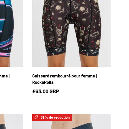
L
XS
S
M
L
XL
mme |
Cuissard rembourré pour femme |
RocknRolla
£63.00 GBP
31 % de réduction