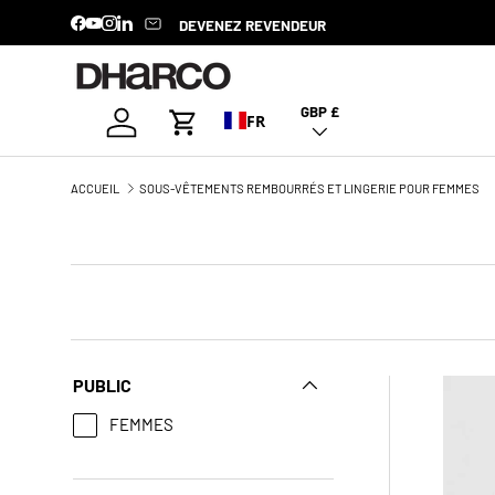
DEVENEZ REVENDEUR
Facebook
YouTube
Instagram
LinkedIn
ALLER AU CONTENU
GBP £
Pays/Région
Se connecter
FR
Panier
ACCUEIL
SOUS-VÊTEMENTS REMBOURRÉS ET LINGERIE POUR FEMMES
PUBLIC
FEMMES