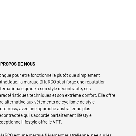
 PROPOS DE NOUS
onçue pour être fonctionnelle plutôt que simplement
sthétique, la marque DHaRCO s'est forgé une réputation
nternationale grâce à son style décontracté, ses
aractéristiques techniques et son extrême confort. Elle offre
ne alternative aux vêtements de cyclisme de style
otocross, avec une approche australienne plus
écontractée qui s'accorde parfaitement lifestyle
xceptionnel lifestyle offre le VTT.
HaRCO est une marque fièrement australienne, née sur les