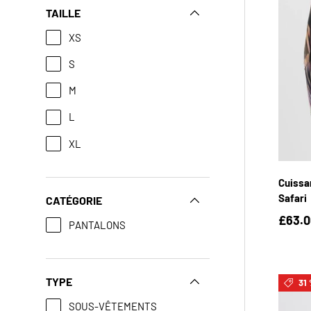
TAILLE
XS
S
M
L
XL
Cuissa
Safari
CATÉGORIE
£63.0
PANTALONS
TYPE
31 
SOUS-VÊTEMENTS