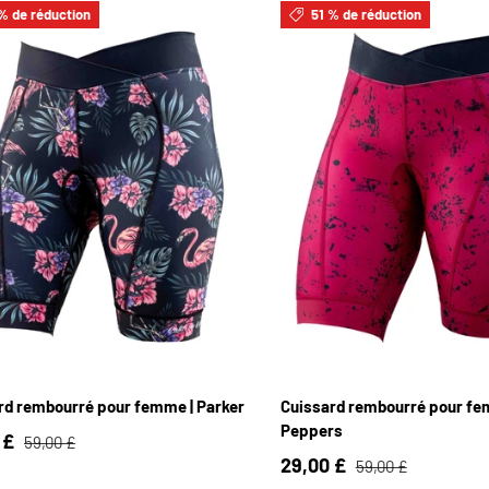
% de réduction
51 % de réduction
XS
S
M
L
XL
XS
S
M
L
X
rd rembourré pour femme | Parker
Cuissard rembourré pour fem
Peppers
 £
59,00 £
29,00 £
59,00 £