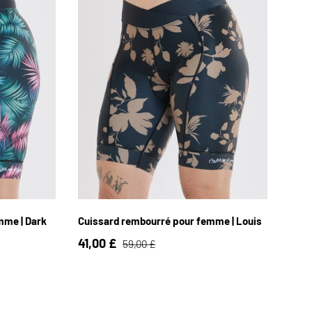
L
XS
S
M
L
XL
mme | Dark
Cuissard rembourré pour femme | Louis
41,00 £
59,00 £