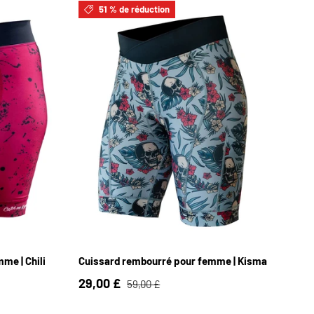
51 % de réduction
L
XS
S
M
L
XL
me | Chili
Cuissard rembourré pour femme | Kisma
29,00 £
59,00 £