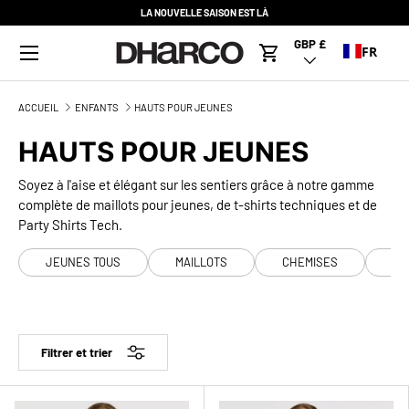
LA NOUVELLE SAISON EST LÀ
ALLER AU CONTENU
Menu
GBP £
Pays/Région
FR
Panier
ACCUEIL
ENFANTS
HAUTS POUR JEUNES
HAUTS POUR JEUNES
Soyez à l'aise et élégant sur les sentiers grâce à notre gamme
complète de maillots pour jeunes, de t-shirts techniques et de
Party Shirts Tech.
JEUNES TOUS
MAILLOTS
CHEMISES
T-
Filtrer et trier