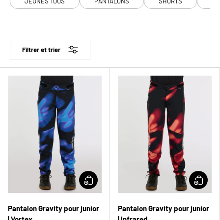
JEUNES TOUS
PANTALONS
SHORTS
So
Filtrer et trier
Pantalon Gravity pour junior
Pantalon Gravity pour junior
| Vortex
| Infrared