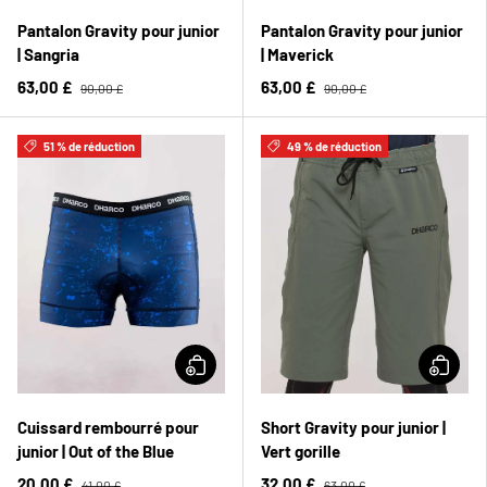
Pantalon Gravity pour junior
Pantalon Gravity pour junior
| Sangria
| Maverick
63,00 £
63,00 £
90,00 £
90,00 £
51 % de réduction
49 % de réduction
Cuissard rembourré pour
Short Gravity pour junior |
junior | Out of the Blue
Vert gorille
20,00 £
32,00 £
41,00 £
63,00 £