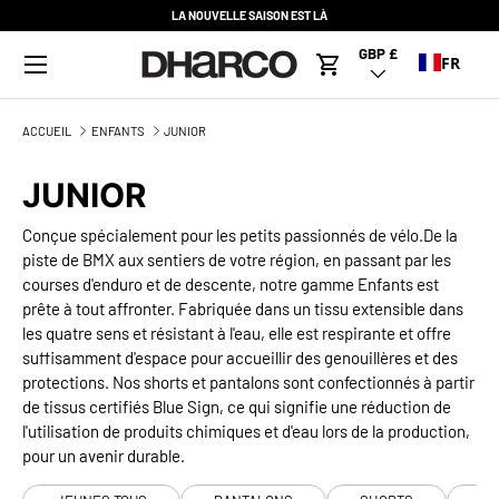
LA NOUVELLE SAISON EST LÀ
ALLER AU CONTENU
Menu
GBP £
Pays/Région
FR
Panier
ACCUEIL
ENFANTS
JUNIOR
JUNIOR
Conçue spécialement pour les petits passionnés de vélo.
De la
piste de BMX aux sentiers de votre région, en passant par les
courses d'enduro et de descente, notre gamme Enfants est
prête à tout affronter. Fabriquée dans un tissu extensible dans
les quatre sens et résistant à l'eau, elle est respirante et offre
suffisamment d'espace pour accueillir des genouillères et des
protections. Nos shorts et pantalons sont confectionnés à partir
de tissus certifiés Blue Sign, ce qui signifie une réduction de
l'utilisation de produits chimiques et d'eau lors de la production,
pour un avenir durable.