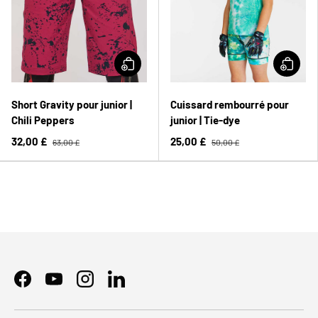
Short Gravity pour junior |
Cuissard rembourré pour
Chili Peppers
junior | Tie-dye
32,00 £
25,00 £
63,00 £
50,00 £
Facebook
YouTube
Instagram
LinkedIn