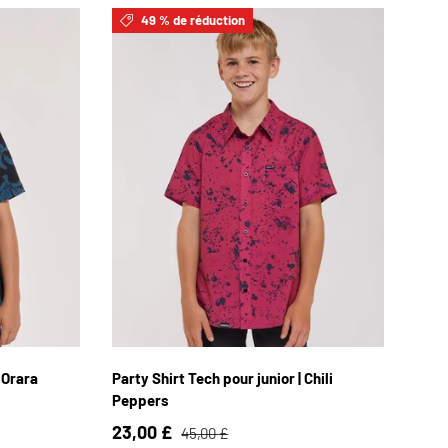
49 % de réduction
YL / 10
YXS / 4
YS / 6
YM / 8
YL / 10
4
YXL / 12
Y2XL / 14
 Orara
Party Shirt Tech pour junior | Chili
Peppers
23,00 £
45,00 £