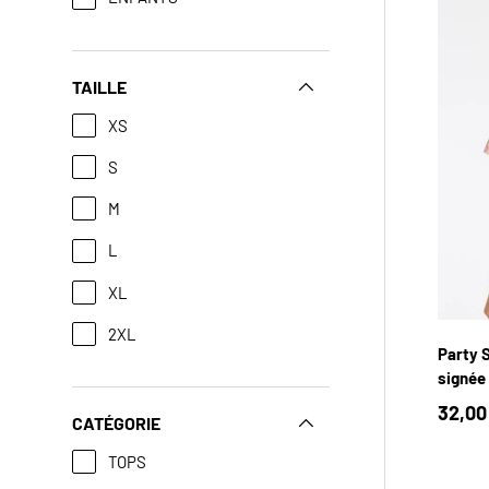
TAILLE
XS
S
M
L
YX
XL
2XL
Party S
signée 
32,00
CATÉGORIE
TOPS