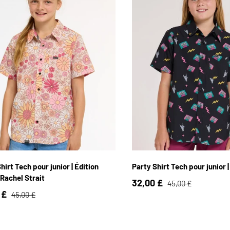
S / 4
YS / 6
YM / 8
YL / 10
YXS / 4
YS / 6
YM / 8
YXL / 12
Y2XL / 14
YXL / 12
Y2XL / 1
hirt Tech pour junior | Édition
Party Shirt Tech pour junior 
Rachel Strait
32,00 £
45,00 £
 £
45,00 £