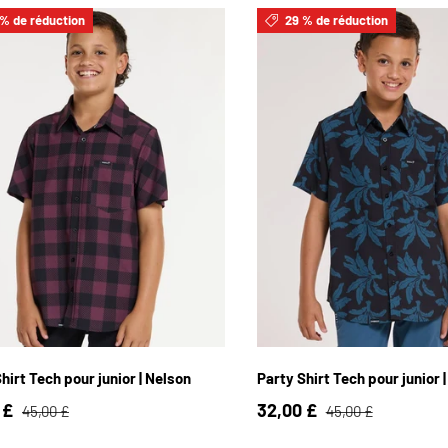
% de réduction
29 % de réduction
S / 4
YS / 6
YM / 8
YL / 10
YXS / 4
YS / 6
YM / 8
YXL / 12
Y2XL / 14
YXL / 12
Y2XL / 1
hirt Tech pour junior | Nelson
Party Shirt Tech pour junior |
 £
32,00 £
45,00 £
45,00 £