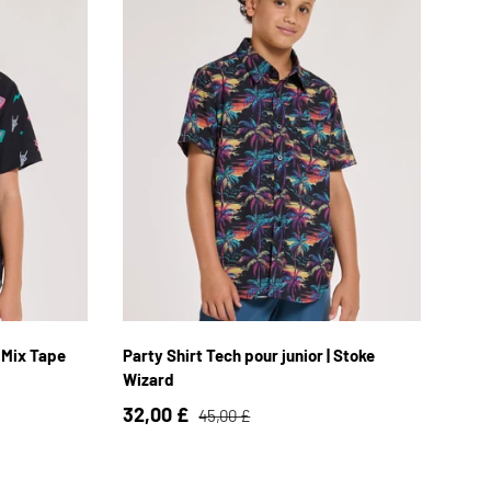
YL / 10
YXS / 4
YS / 6
YM / 8
YL / 10
4
YXL / 12
Y2XL / 14
| Mix Tape
Party Shirt Tech pour junior | Stoke
Wizard
32,00 £
45,00 £