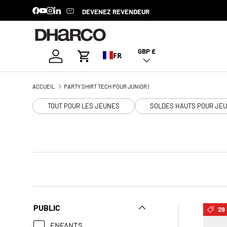
DEVENEZ REVENDEUR
Facebook
YouTube
Instagram
LinkedIn
ALLER AU CONTENU
GBP £
Pays/Région
Se connecter
FR
Panier
ACCUEIL
PARTY SHIRT TECH POUR JUNIOR |
TOUT POUR LES JEUNES
SOLDES HAUTS POUR JE
PUBLIC
29 
ENFANTS