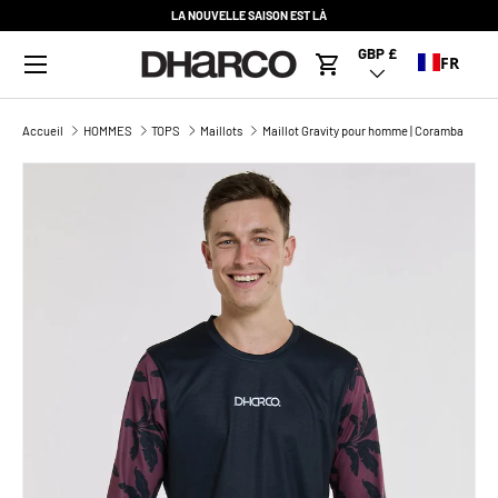
LA NOUVELLE SAISON EST LÀ
ALLER AU CONTENU
Menu
GBP £
Pays/Région
FR
Panier
Accueil
HOMMES
TOPS
Maillots
Maillot Gravity pour homme | Coramba