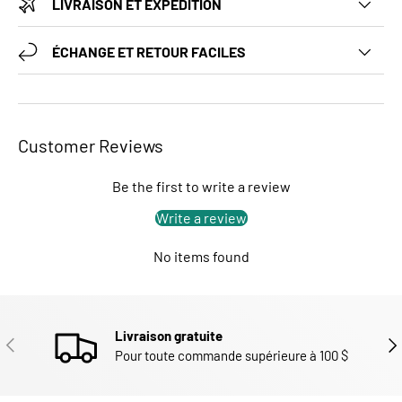
LIVRAISON ET EXPÉDITION
ÉCHANGE ET RETOUR FACILES
Customer Reviews
Be the first to write a review
Write a review
No items found
Livraison gratuite
PRÉCÉDENT
SUI
Pour toute commande supérieure à 100 $