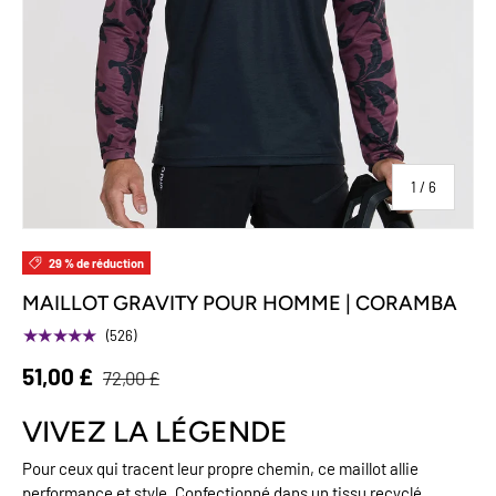
sur
1
/
6
29 % de réduction
MAILLOT GRAVITY POUR HOMME | CORAMBA
★★★★★
(526)
51,00 £
72,00 £
VIVEZ LA LÉGENDE
Pour ceux qui tracent leur propre chemin, ce maillot allie
performance et style. Confectionné dans un tissu recyclé