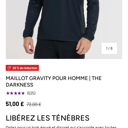
sur
1
/
6
29 % de réduction
MAILLOT GRAVITY POUR HOMME | THE
DARKNESS
★★★★★
(525)
51,00 £
72,00 £
LIBÉREZ LES TÉNÈBRES
Optez pour un look épuré et discret qui s'accorde avec toutes