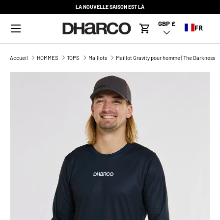
LA NOUVELLE SAISON EST LÀ
ALLER AU CONTENU
Menu
GBP £
Pays/Région
FR
Panier
Accueil
HOMMES
TOPS
Maillots
Maillot Gravity pour homme | The Darkness