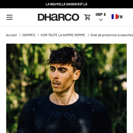
LA NOUVELLE SAISON EST LÀ
ALLER AU CONTENU
Menu
GBP £
Pays/Région
FR
Panier
Accueil
HOMMES
VOIR TOUTE LA GAMME HOMME
Gilet de protection à manch