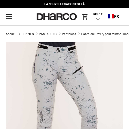
LA NOUVELLE SAISON EST LÀ
ALLER AU CONTENU
Menu
GBP £
Pays/Région
FR
Panier
Accueil
FEMMES
PANTALONS
Pantalons
Pantalon Gravity pour femme | Co