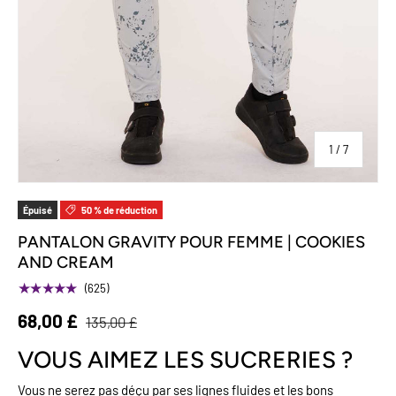
sur
1
/
7
Épuisé
50 % de réduction
PANTALON GRAVITY POUR FEMME | COOKIES
AND CREAM
★★★★★
(625)
68,00 £
135,00 £
VOUS AIMEZ LES SUCRERIES ?
Vous ne serez pas déçu par ses lignes fluides et les bons